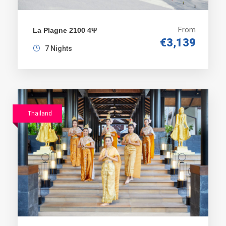
Bali 4Ψ
7
€1189
RQ
From
La Plagne 2100 4Ψ
Prices include:
€3,139
* Hotel accommodation on All Inclusive Basis.
7 Nights
Thailand