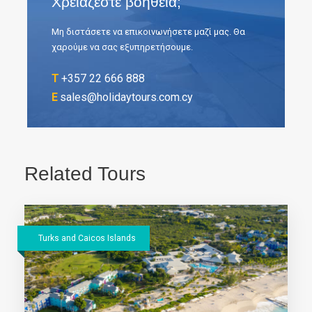
Χρειάζεστε βοήθεια;
Μη διστάσετε να επικοινωνήσετε μαζί μας. Θα
χαρούμε να σας εξυπηρετήσουμε.
T
+357 22 666 888
E
sales@holidaytours.com.cy
Related Tours
Turks and Caicos Islands