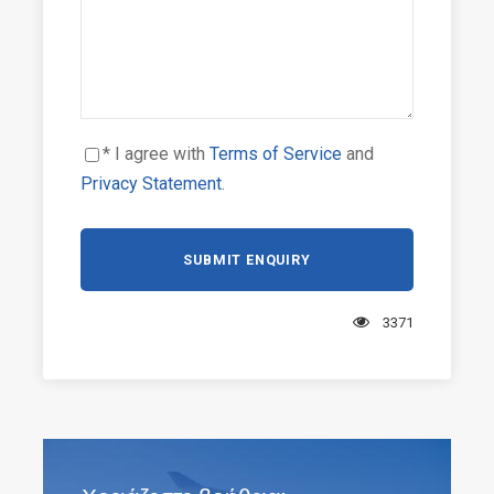
through the air at the flying trapeze Academy
Discovering the wonders of Indonesia:
Kintamani, the temples of Uluwatu and Tanah
Lot...
Chilling at the Club Med Spa by Sothys and the
* I agree with
Terms of Service
and
Zen pool
Privacy Statement
.
3371