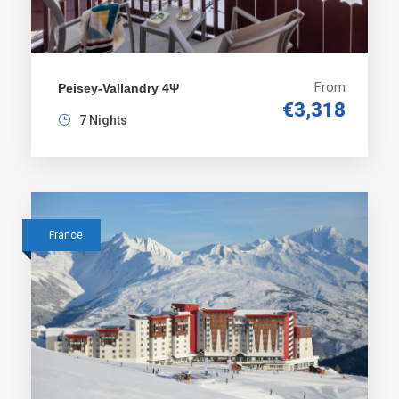
See More
From
Peisey-Vallandry 4Ψ
€3,318
7 Nights
Prices
France
Resort –
Nights
Price Per
Return
Indonesia
Person
Airport
From
Transfers
Per Person